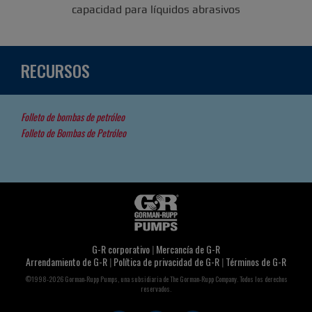
capacidad para líquidos abrasivos
RECURSOS
Folleto de bombas de petróleo
Folleto de Bombas de Petróleo
G-R corporativo
|
Mercancía de G-R
Arrendamiento de G-R
|
Política de privacidad de G-R
|
Términos de G-R
©1998-2026 Gorman-Rupp Pumps, una subsidiaria de The Gorman-Rupp Company. Todos los derechos
reservados.