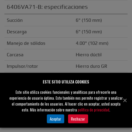
6406VA71-B
: especificaciones
Succión
6" (150 mm)
Descarga
6" (150 mm)
Manejo de sólidos
4.00" (102 mm)
Carcasa
Hierro dúctil
Impulsor/rotor
Hierro duro GR
Material de sello
Carburo de silicio
ESTE SITIO UTILIZA COOKIES
Brida
ANSI
Este sitio utiliza cookies funcionales y analíticas para ofrecerle una
experiencia de usuario óptima. Esto también nos permite registrar y analizar
Tipo de accionamiento
Básico
el comportamiento de los usuarios. Al hacer clic en aceptar, usted acepta
esto. Más información sobre nuestra
política de privacidad
.
Peso de la unidad
N/C
Aceptar
Rechazar